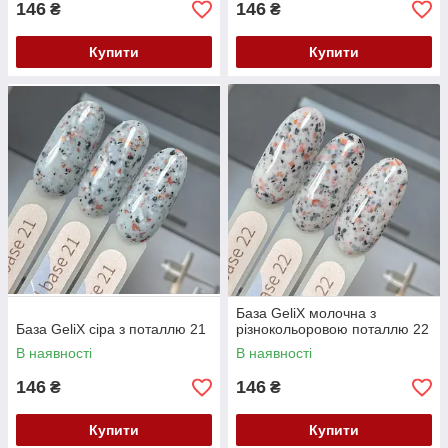
146
146
₴
₴
Купити
Купити
База GeliX молочна з
База GeliX сіра з поталлю 21
різнокольоровою поталлю 22
В наявності
В наявності
146
146
₴
₴
Купити
Купити