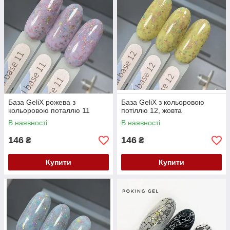
База GeliX рожева з
База GeliX з кольоровою
кольоровою поталлю 11
потіллю 12, жовта
В наявності
В наявності
146
146
₴
₴
Купити
Купити