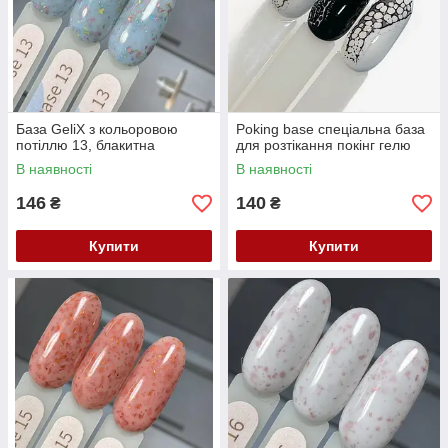
База GeliX з кольоровою
Poking base спеціальна база
потіллю 13, блакитна
для розтікання покінг гелю
В наявності
В наявності
146
140
₴
₴
Купити
Купити