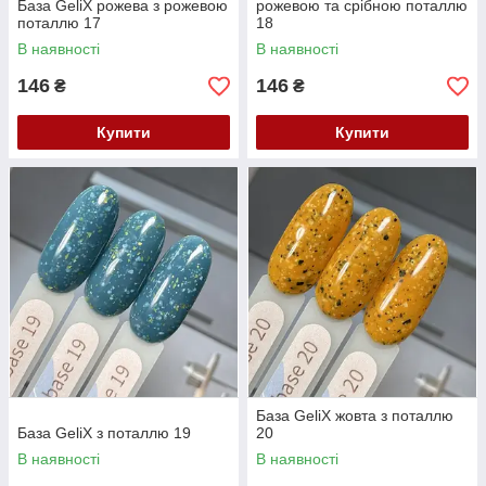
База GeliX рожева з рожевою
рожевою та срібною поталлю
поталлю 17
18
В наявності
В наявності
146
146
₴
₴
Купити
Купити
База GeliX жовта з поталлю
База GeliX з поталлю 19
20
В наявності
В наявності