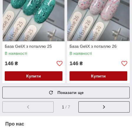
База GeliX з поталлю 25
База GeliX з поталлю 26
В наявності
В наявності
146
146
₴
₴
Купити
Купити
Показати ще
1
/ 7
Про нас