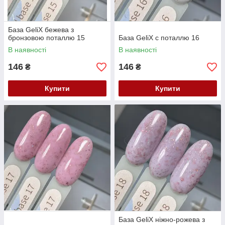
База GeliX бежева з
бронзовою поталлю 15
База GeliX с поталлю 16
В наявності
В наявності
146
146
₴
₴
Купити
Купити
База GeliX ніжно-рожева з