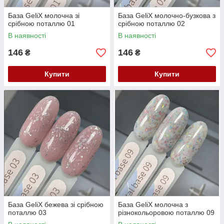
База GeliX молочна зі
База GeliX молочно-бузкова з
срібною поталлю 01
срібною поталлю 02
В наявності
В наявності
146
146
₴
₴
Купити
Купити
База GeliX бежева зі срібною
База GeliX молочна з
поталлю 03
різнокольоровою поталлю 09