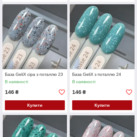
База GeliX сіра з поталлю 23
База GeliX з поталлю 24
В наявності
В наявності
146
146
₴
₴
Купити
Купити