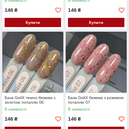
В наявності
В наявності
146
146
₴
₴
Купити
Купити
База GeliX темно-бежева з
База GeliX бежева з рожевою
золотою поталлю 06
поталлю 07
В наявності
В наявності
146
146
₴
₴