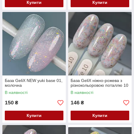
Купити
Купити
База GeliX NEW yuki base 01,
База GeliX ніжно-рожева з
молочна
різнокольоровою поталлю 10
В наявності
В наявності
150
146
₴
₴
Купити
Купити