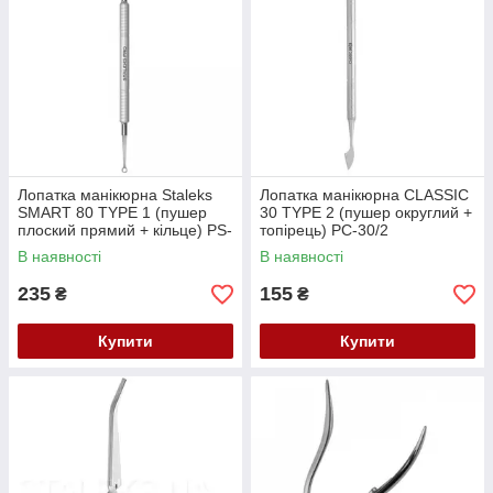
Лопатка манікюрна Staleks
Лопатка манікюрна CLASSIC
SMART 80 TYPE 1 (пушер
30 TYPE 2 (пушер округлий +
плоский прямий + кільце) PS-
топірець) PC-30/2
80/1
В наявності
В наявності
235
155
₴
₴
Купити
Купити