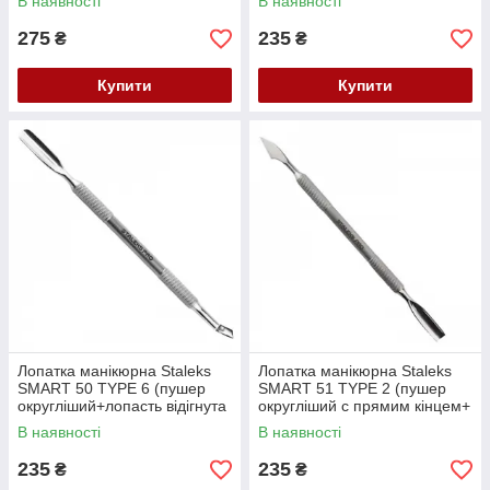
В наявності
В наявності
275
235
₴
₴
Купити
Купити
Лопатка манікюрна Staleks
Лопатка манікюрна Staleks
SMART 50 TYPE 6 (пушер
SMART 51 TYPE 2 (пушер
округліший+лопасть відігнута
округліший с прямим кінцем+
)
сокирка) PS-51/2
В наявності
В наявності
235
235
₴
₴