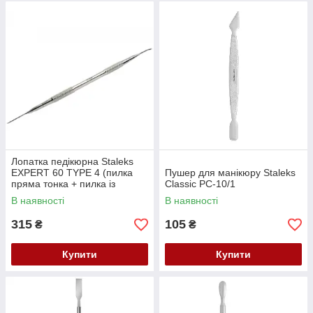
Лопатка педікюрна Staleks
EXPERT 60 TYPE 4 (пилка
Пушер для манікюру Staleks
пряма тонка + пилка із
Classic PC-10/1
загнутим кінцем) PE-60/4
В наявності
В наявності
315
105
₴
₴
Купити
Купити