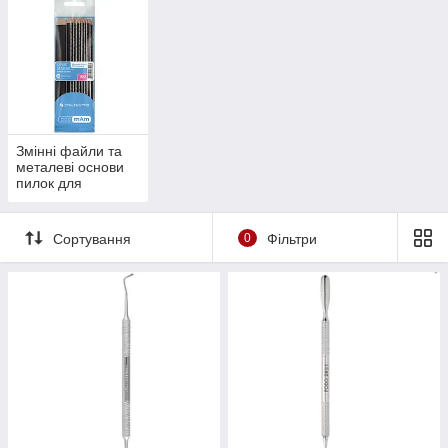
Змінні файли та
металеві основи
пилок для
манікюру та
педикюр
Сортування
0
Фільтри