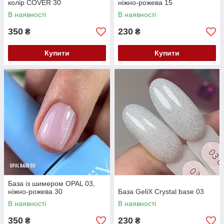
колір COVER 30
ніжно-рожева 15
В наявності
В наявності
350
230
₴
₴
Купити
Купити
База із шимером OPAL 03,
ніжно-рожева 30
База GeliX Crystal base 03
В наявності
В наявності
350
230
₴
₴