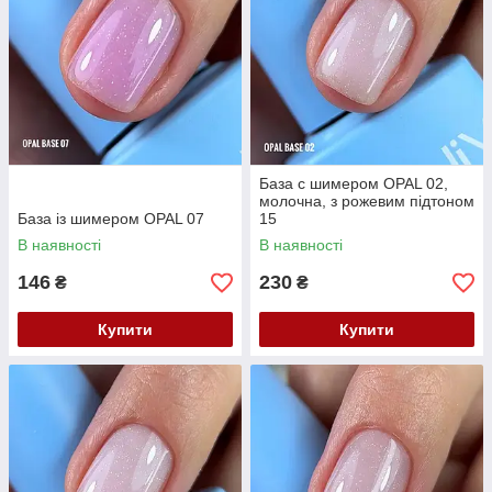
База с шимером OPAL 02,
молочна, з рожевим підтоном
База із шимером OPAL 07
15
В наявності
В наявності
146
230
₴
₴
Купити
Купити