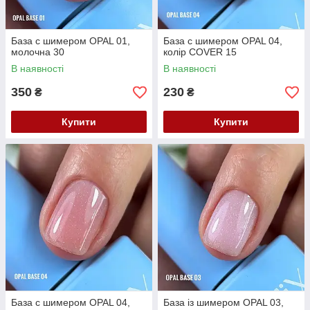
База с шимером OPAL 01,
База с шимером OPAL 04,
молочна 30
колір COVER 15
В наявності
В наявності
350
230
₴
₴
Купити
Купити
База с шимером OPAL 04,
База із шимером OPAL 03,