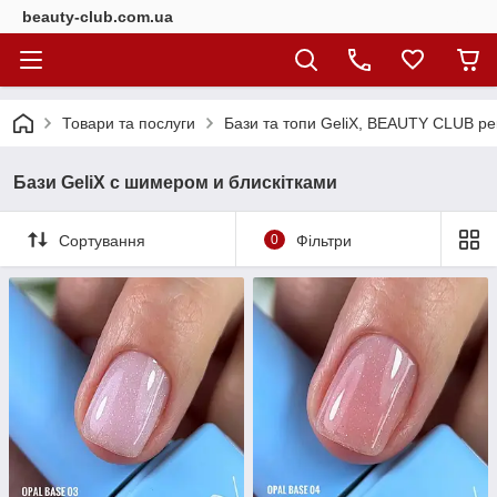
beauty-club.com.ua
Товари та послуги
Бази та топи GeliX, BEAUTY CLUB ре
Бази GeliX с шимером и блискітками
Сортування
0
Фільтри