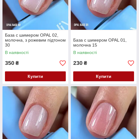
База с шимером OPAL 02,
молочна, з рожевим підтоном
База с шимером OPAL 01,
30
молочна 15
В наявності
В наявності
350
230
₴
₴
Купити
Купити