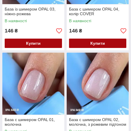
База із шимером OPAL 03,
База с шимером OPAL 04,
ніжно-рожева
колір COVER
В наявності
В наявності
146
146
₴
₴
Купити
Купити
База с шимером OPAL 01,
База с шимером OPAL 02,
молочна
молочна, з рожевим підтоном