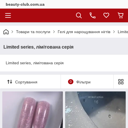
beauty-club.com.ua
Товари та послуги
Гелі для нарощування нігтів
Limit
Limited series, лімітована серія
Limited series, лімітована серія
Сортування
0
Фільтри