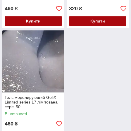
460
320
₴
₴
Купити
Купити
Гель моделирующий GeliX
Limited series 17 лімітована
серія 50
В наявності
460
₴