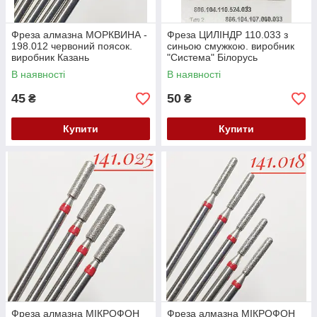
Фреза алмазна МОРКВИНА -
Фреза ЦИЛІНДР 110.033 з
198.012 червоний поясок.
синьою смужкою. виробник
виробник Казань
"Система" Білорусь
(104.198.514.012) Залишок
(806.104.110.524.033)
В наявності
В наявності
Залишок
45
50
₴
₴
Купити
Купити
Фреза алмазна МІКРОФОН
Фреза алмазна МІКРОФОН