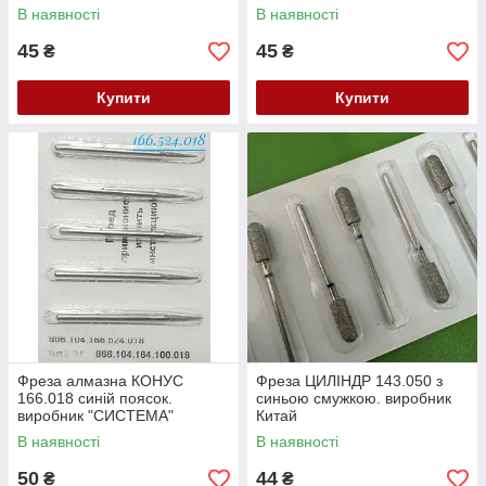
(104.141.514.023) Залишок
(104.141.524.021) Залишок
В наявності
В наявності
45
45
₴
₴
Купити
Купити
Фреза алмазна КОНУС
Фреза ЦИЛІНДР 143.050 з
166.018 синій поясок.
синьою смужкою. виробник
виробник "СИСТЕМА"
Китай
Білорусь (104.166.524.018)
В наявності
В наявності
Залишок
50
44
₴
₴