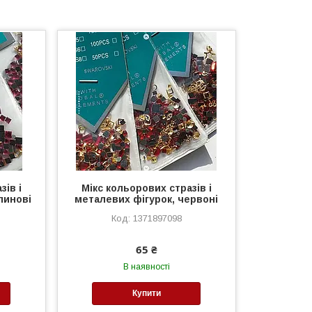
зів і
Мікс кольорових стразів і
линові
металевих фігурок, червоні
1371897098
65 ₴
В наявності
Купити