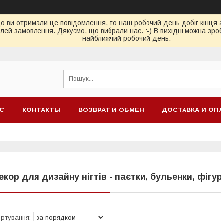
ви отримали це повідомлення, то наш робочий день добіг кінця або
ей замовлення. Дякуємо, що вибрали нас. :-) В вихідні можна зро
найближчий робочий день.
АС
КОНТАКТЫ
ВОЗВРАТ И ОБМЕН
ДОСТАВКА И ОП
екор для дизайну нігтів - паєтки, бульенки, фіг