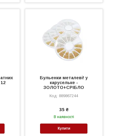
ратних
Бульенки металеві! у
 12
карусельке -
ЗОЛОТО+СРІБЛО
889867244
35 ₴
В наявності
Купити