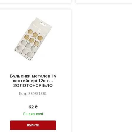
Бульенки металеві! у
контейнері 12шт. -
ЗОЛОТО+СРІБЛО
889871381
62 ₴
В наявності
Купити