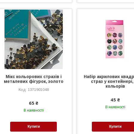
Мікс кольорових стразів і
Набір акрилових квад
металевих фігурок, золото
страз у контейнері,
кольорів
1371901048
45 ₴
65 ₴
В наявності
В наявності
Купити
Купити