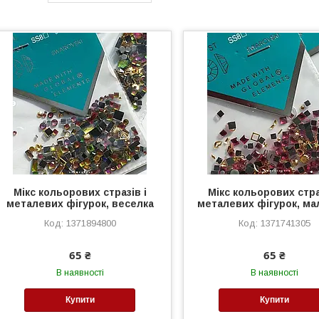
Мікс кольорових стразів і
Мікс кольорових стра
металевих фігурок, веселка
металевих фігурок, ма
1371894800
1371741305
65 ₴
65 ₴
В наявності
В наявності
Купити
Купити