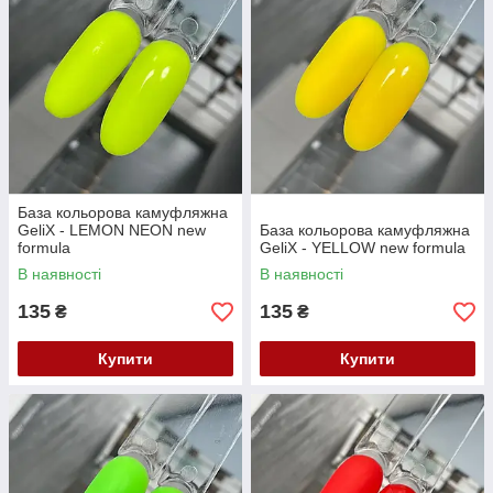
База кольорова камуфляжна
GeliX - LEMON NEON new
База кольорова камуфляжна
formula
GeliX - YELLOW new formula
В наявності
В наявності
135
135
₴
₴
Купити
Купити