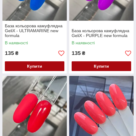
База кольорова камуфлядна
GeliX - ULTRAMARINE new
База кольорова камуфлядна
formula
GeliX - PURPLE new formula
В наявності
В наявності
135
135
₴
₴
Купити
Купити