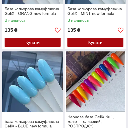
База кольорова камуфляжна
База кольорова камуфляжна
GeliX - ORANG new formula
GeliX - MINT new formula
В наявності
В наявності
135
135
₴
₴
Купити
Купити
Неонова база GeliX № 1,
База кольорова камуфляжна
колір — сливовий,
GeliX - BLUE new formula
РОЗПРОДАЖ