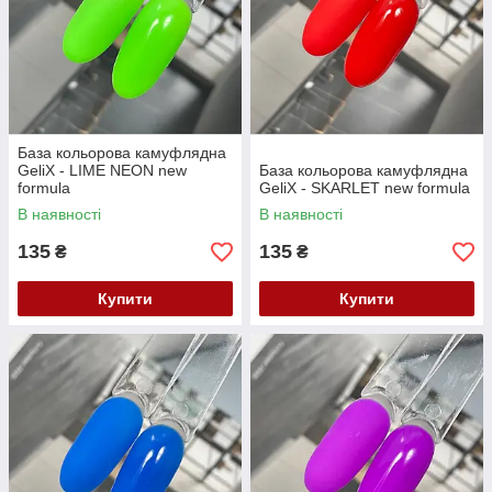
База кольорова камуфлядна
GeliX - LIME NEON new
База кольорова камуфлядна
formula
GeliX - SKARLET new formula
В наявності
В наявності
135
135
₴
₴
Купити
Купити