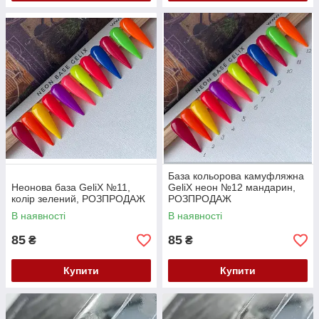
База кольорова камуфляжна
Неонова база GeliX №11,
GeliX неон №12 мандарин,
колір зелений, РОЗПРОДАЖ
РОЗПРОДАЖ
В наявності
В наявності
85
85
₴
₴
Купити
Купити