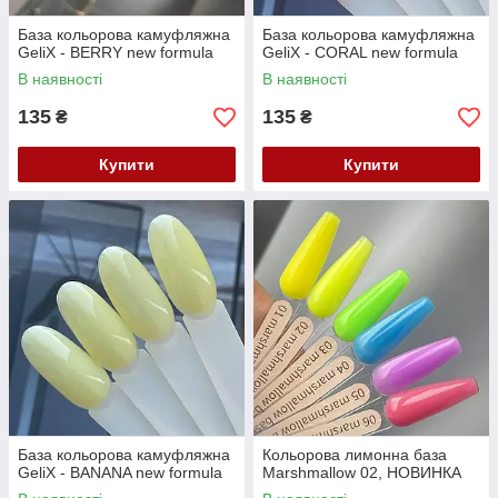
База кольорова камуфляжна
База кольорова камуфляжна
GeliX - BERRY new formula
GeliX - CORAL new formula
В наявності
В наявності
135
135
₴
₴
Купити
Купити
База кольорова камуфляжна
Кольорова лимонна база
GeliX - BANANA new formula
Marshmallow 02, НОВИНКА