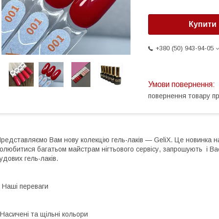
Купити
+380 (50) 943-94-05
повернення товару п
редставляємо Вам нову колекцію гель-лаків — GeliX. Це новинка н
олюбитися багатьом майстрам нігтьового сервісу, запрошують і Ва
удових гель-лаків.
Наші переваги
асичені та щільні кольори