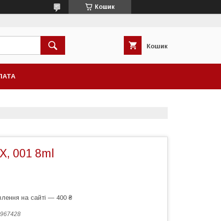
Кошик
Кошик
ЛАТА
X, 001 8ml
лення на сайті — 400 ₴
967428