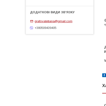
г
г
ф
grafovatetiana@gmail.com
ч
+380509439405
ч
V
Х