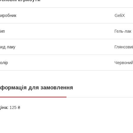
иробник
GeliX
ип
Гель-лак
ид лаку
Глянсови
олір
Червони
нформація для замовлення
іна:
125 ₴