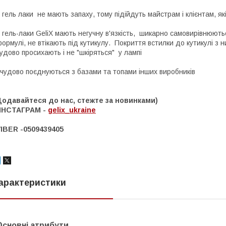
ель лаки не мають запаху, тому підійдуть майстрам і клієнтам, які 
ель-лаки GeliX мають негучну в'язкість, шикарно самовирівнюються
ормулі, не втікають під кутикулу. Покриття встилки до кутикулі з 
удово просихають і не "шкіряться" у лампі
удово поєднуються з базами та топами інших виробників
Додавайтеся до нас, стежте за новинками)
ИНСТАГРАМ -
gelix_ukraine
IBER -0509439405
арактеристики
Основні атрибути