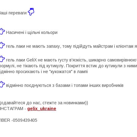
аші переваги
Насичені і щільні кольори
гель лаки не мають запаху, тому підійдуть майстрам і клієнтам я
гель лаки GeliX не мають густу в'язкість, шикарно самовирівнюють
ормулі, не тікають під кутикулу. Покриття встик до кутикули з ни
ідмінно просихають і не "кукожатся" в лампі
відмінно поєднуються з базами і топами інших виробників
одавайтеся до нас, стежте за новинками))
ИНСТАГРАМ -
gelix_ukraine
IBER -0509439405