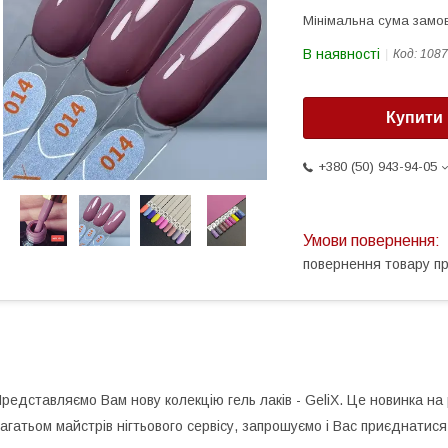
Мінімальна сума замов
В наявності
Код:
1087
Купити
+380 (50) 943-94-05
повернення товару п
редставляємо Вам нову колекцію гель лаків - GeliX. Це новинка на
агатьом майстрів нігтьового сервісу, запрошуємо і Вас приєднатис