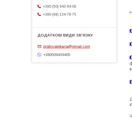
+380 (50) 943-94-05
Н
+380 (68) 134-78-75
grafovatetiana@gmail.com
+380509439405
ф
в
Д
V