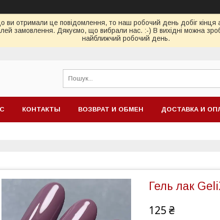
ви отримали це повідомлення, то наш робочий день добіг кінця або
ей замовлення. Дякуємо, що вибрали нас. :-) В вихідні можна зро
найближчий робочий день.
АС
КОНТАКТЫ
ВОЗВРАТ И ОБМЕН
ДОСТАВКА И ОП
Гель лак Geli
125 ₴