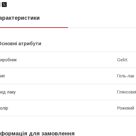
арактеристики
Основні атрибути
иробник
GeliX
ип
Гель-лак
ид лаку
Глянсови
олір
Рожевий
нформація для замовлення