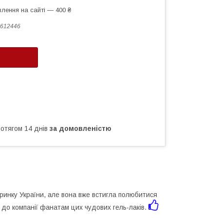
лення на сайті — 400 ₴
612446
ротягом 14 днів
за домовленістю
 ринку України, але вона вже встигла полюбитися
я до компанії фанатам цих чудових гель-лаків.