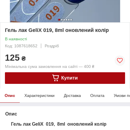
Гель лак GeliX 019, 8ml оновлений колір
В наявності
Код: 1087618652
Роздріб
125
₴
Мінімальна сума замовлення на сайті — 400 ₴
Купити
Опис
Характеристики
Доставка
Оплата
Умови п
Опис
Гель лак GeliX 019, 8ml оновлений колір