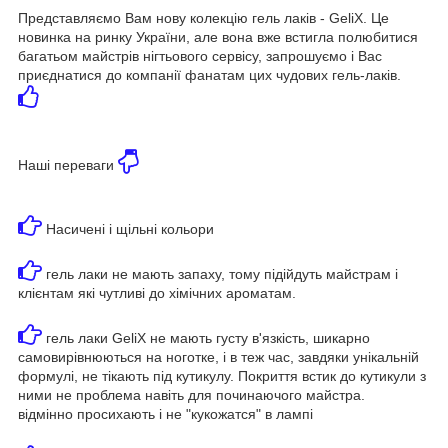
Представляємо Вам нову колекцію гель лаків - GeliX. Це
новинка на ринку України, але вона вже встигла полюбитися
багатьом майстрів нігтьового сервісу, запрошуємо і Вас
приєднатися до компанії фанатам цих чудових гель-лаків.
Наші переваги
Насичені і щільні кольори
гель лаки не мають запаху, тому підійдуть майстрам і
клієнтам які чутливі до хімічних ароматам.
гель лаки GeliX не мають густу в'язкість, шикарно
самовирівнюються на ноготке, і в теж час, завдяки унікальній
формулі, не тікають під кутикулу. Покриття встик до кутикули з
ними не проблема навіть для починаючого майстра.
відмінно просихають і не "кукожатся" в лампі