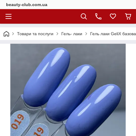
beauty-club.com.ua
Товари та послуги
Гель- лаки
Гель лаки GeliX базова