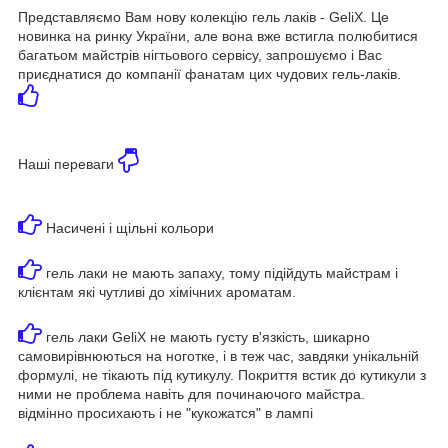
Представляємо Вам нову колекцію гель лаків - GeliX. Це
новинка на ринку України, але вона вже встигла полюбитися
багатьом майстрів нігтьового сервісу, запрошуємо і Вас
приєднатися до компанії фанатам цих чудових гель-лаків.
Наші переваги
Насичені і щільні кольори
гель лаки не мають запаху, тому підійдуть майстрам і
клієнтам які чутливі до хімічних ароматам.
гель лаки GeliX не мають густу в'язкість, шикарно
самовирівнюються на ноготке, і в теж час, завдяки унікальній
формулі, не тікають під кутикулу. Покриття встик до кутикули з
ними не проблема навіть для починаючого майстра.
відмінно просихають і не "кукожатся" в лампі