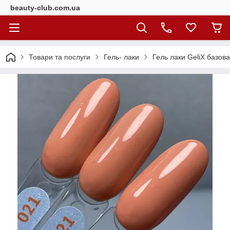
beauty-club.com.ua
Товари та послуги
Гель- лаки
Гель лаки GeliX базова