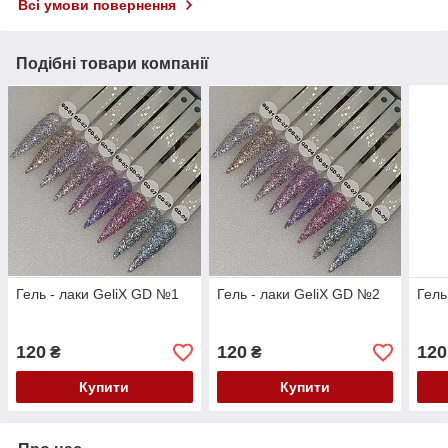
Всі умови повернення
Подібні товари компанії
Гель - лаки GeliX GD №1
Гель - лаки GeliX GD №2
Гель
120
120
120
₴
₴
Купити
Купити