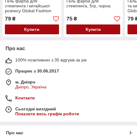
Гель фарба для
Гель фарба для
Гель
стемпинга і китайської
стемпинга, 5гр, чорна.
та к
розпису Global Fashion
Glob
№7, малиновий 8мл
мал
79
75
79
₴
₴
Купити
Купити
Про нас
100% позитивних з 35 відгуків за рік
Працює з 30.06.2017
м. Дніпро
Дніпро, Україна
Контакти
Сьогодні вихідний
Показати весь графік роботи
Про нас