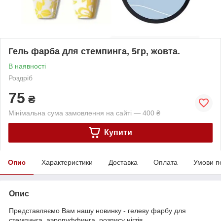
Гель фарба для стемпинга, 5гр, жовта.
В наявності
Роздріб
75
₴
Мінімальна сума замовлення на сайті — 400 ₴
Купити
Опис
Характеристики
Доставка
Оплата
Умови п
Опис
Представляємо Вам нашу новинку - гелеву фарбу для
стемпинга, аэропуффинга, розпису нігтів.