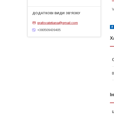
V
grafovatetiana@gmail.com
+380509439405
Х
В
І
Ц