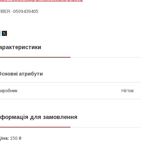
IBER -0509439405
арактеристики
Основні атрибути
иробник
Нігтик
нформація для замовлення
іна:
150 ₴