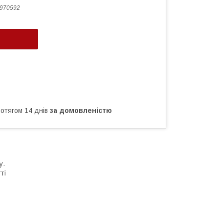
970592
ротягом 14 днів
за домовленістю
ну.
гті