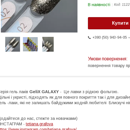
В наявності
Код:
1122
Купити
+380 (50) 943-94-05
повернення товару п
ерія гель лаків
GeliX GALAXY
- Це лавки з рідкою фольгою.
ільні і укристі, підходять як для повного покриття так і для дизай
ель -лаки, які не залишать байдужими жодній любителі Блискучі ні
одайтеся до нас, стежте за новачками)
ИНСТАГРАМ -
tetiana.grafova
ttps://www.instagram.com/tetiana.grafova/