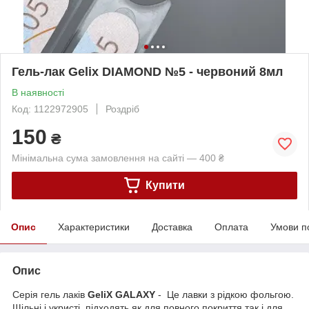
Гель-лак Gelix DIAMOND №5 - червоний 8мл
В наявності
Код: 1122972905
Роздріб
150
₴
Мінімальна сума замовлення на сайті — 400 ₴
Купити
Опис
Характеристики
Доставка
Оплата
Умови п
Опис
Серія гель лаків
GeliX GALAXY
- Це лавки з рідкою фольгою.
Щільні і укристі, підходять як для повного покриття так і для