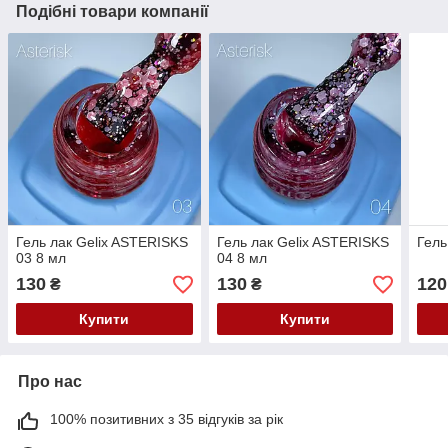
Подібні товари компанії
Гель лак Gelix ASTERISKS
Гель лак Gelix ASTERISKS
Гель
03 8 мл
04 8 мл
130
130
120
₴
₴
Купити
Купити
Про нас
100% позитивних з 35 відгуків за рік