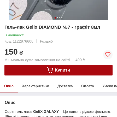
Гель-лак Gelix DIAMOND №7 - графіт 8мл
В наявності
Код: 1122976608
Роздріб
150
₴
Мінімальна сума замовлення на сайті — 400 ₴
Купити
Опис
Характеристики
Доставка
Оплата
Умови п
Опис
Серія гель лаків
GeliX GALAXY
- Це лавки з рідкою фольгою.
Щільні і укристі, підходять як для повного покриття так і для