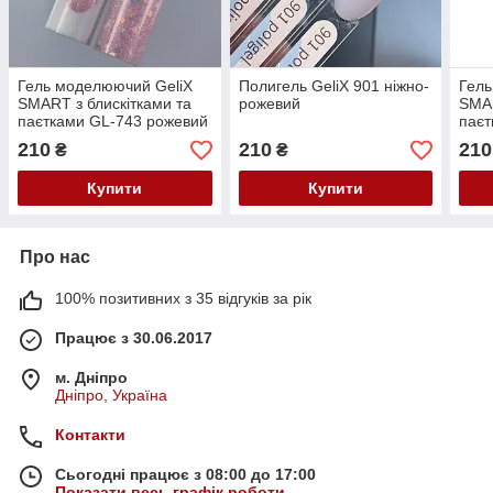
Гель моделюючий GeliX
Полигель GeliX 901 ніжно-
Гель
SMART з блискітками та
рожевий
SMAR
паєтками GL-743 рожевий
паєт
мол
210
210
210
₴
₴
Купити
Купити
Про нас
100% позитивних з 35 відгуків за рік
Працює з 30.06.2017
м. Дніпро
Дніпро, Україна
Контакти
Сьогодні працює з 08:00 до 17:00
Показати весь графік роботи