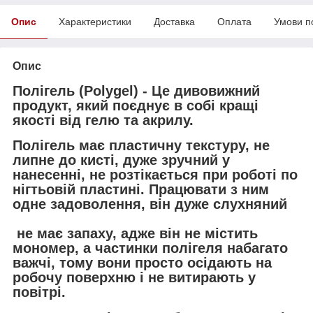
Опис
Характеристики
Доставка
Оплата
Умови п
Опис
Полігель (Polygel)
- Це дивовижний
продукт, який поєднує в собі кращі
якості від гелю та акрилу.
Полігель має пластичну текстуру, не
липне до кисті, дуже зручний у
нанесенні, не розтікається при роботі по
нігтьовій пластині. Працювати з ним
одне задоволення, він дуже слухняний
не має запаху, адже він не містить
мономер, а частинки полігеля набагато
важчі, тому вони просто осідають на
робочу поверхню і не витирають у
повітрі.