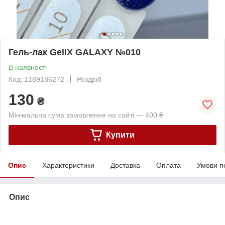
Гель-лак GeliX GALAXY №010
В наявності
Код: 1189186272
Роздріб
130
₴
Мінімальна сума замовлення на сайті — 400 ₴
Купити
Опис
Характеристики
Доставка
Оплата
Умови п
Опис