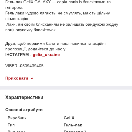
Гель-лак GeliX GALAXY — серія лаків із блискітками та
глітером.
Гель лаки чудово лягають, не смуглять, мають щільну
пігментацію.
Лаки, які своїм блисканням не залишать байдужою жодну
поціновувачку блискіточок
Друзі, щоб першими бачити наші новинки та акційні
пропозиції, додайтеся до нас у
ІНСТАГРАМ -
gelix_ukraine
VIBER -0509439405
Приховати
Характеристики
Основні атрибути
Виробник
GeliX
Тип
Гель-лак
Вид лаку
Глянсовий