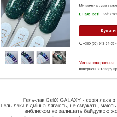
Мінімальна сума замов
В наявності
Код:
1189
Купити
+380 (50) 943-94-05
повернення товару п
Гель-лак GeliX GALAXY - серія лаків з 
Гель лаки відмінно лягають, не смужать, мають щ
виблиском не залишать байдужою жод