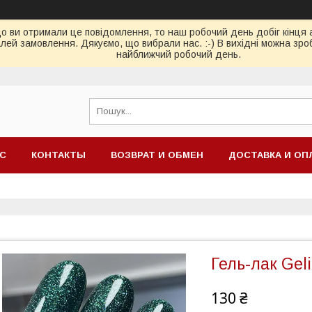
ви отримали це повідомлення, то наш робочий день добіг кінця або
ей замовлення. Дякуємо, що вибрали нас. :-) В вихідні можна зро
найближчий робочий день.
АС
КОНТАКТЫ
ВОЗВРАТ И ОБМЕН
ДОСТАВКА И ОП
Гель-лак Ge
130 ₴