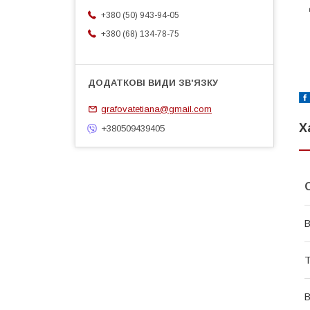
+380 (50) 943-94-05
+380 (68) 134-78-75
grafovatetiana@gmail.com
Х
+380509439405
В
Т
В