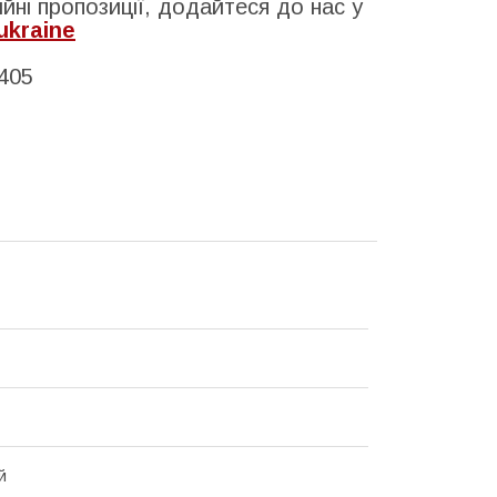
йні пропозиції, додайтеся до нас у
ukraine
405
й