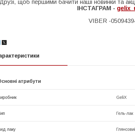
Друзі, щоб першими бачити наші новинки та акці
ІНСТАГРАМ -
gelix_
VIBER -0509439
арактеристики
Основні атрибути
иробник
GeliX
ип
Гель-лак
ид лаку
Глянсови