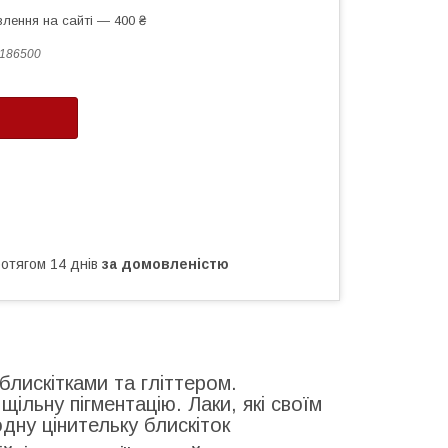
лення на сайті — 400 ₴
186500
ротягом 14 днів
за домовленістю
блискітками та гліттером.
ільну пігментацію. Лаки, які своїм
ну цінительку блискіток