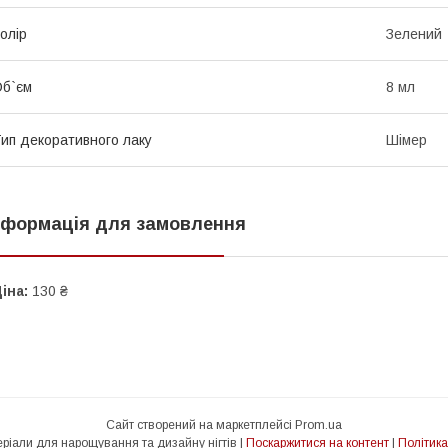
олір
Зелений
б`єм
8 мл
ип декоративного лаку
Шімер
нформація для замовлення
іна:
130 ₴
Сайт створений на маркетплейсі
Prom.ua
Beauty Club - матеріали для нарощування та дизайну нігтів |
Поскаржитися на контент
|
Політика