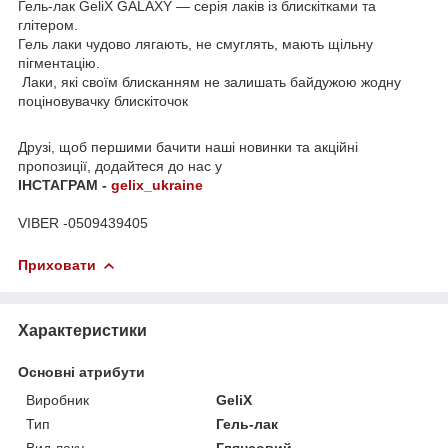
Гель-лак GeliX GALAXY — серія лаків із блискітками та
глітером.
Гель лаки чудово лягають, не смуглять, мають щільну
пігментацію.
Лаки, які своїм блисканням не залишать байдужою жодну
поціновувачку блискіточок
Друзі, щоб першими бачити наші новинки та акційні
пропозиції, додайтеся до нас у
ІНСТАГРАМ -
gelix_ukraine
VIBER -0509439405
Приховати
Характеристики
Основні атрибути
Виробник
GeliX
Тип
Гель-лак
Вид лаку
Глянсовий