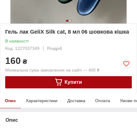
Гель лак GeliX Silk cat, 8 мл 06 шовкова кішка
В наявності
Код: 1227037349
Роздріб
160
₴
Мінімальна сума замовлення на сайті — 400 ₴
Купити
Опис
Характеристики
Доставка
Оплата
Умови п
Опис