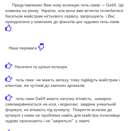
Представляємо Вам нову колекцію гель-лаків — GeliX. Це
новинка на ринку України, але вона вже встигла полюбитися
багатьом майстрам нігтьового сервісу, запрошують і Вас
приєднатися у компанію до фанатів цих чудових гель-лаків.
Наші переваги
Насичені та щільні кольори
гель лаки не мають запаху, тому підійдуть майстрам і
клієнтам, які чутливі до хімічних ароматів.
гель-лаки GeliX мають негучну в'язкість, шикарно
самовирівнюються на нозі, і водночас завдяки унікальній
формулі, не втікають під кутикулу. Покриття встилки до
кутикулі з ними не проблема навіть для майстра-початківця.
чудово просихають і не "шкіряться" у лампі