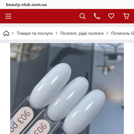
beauty-club.com.ua
Товари та послуги
Полігелі, рідкі полігелі
Полигель G