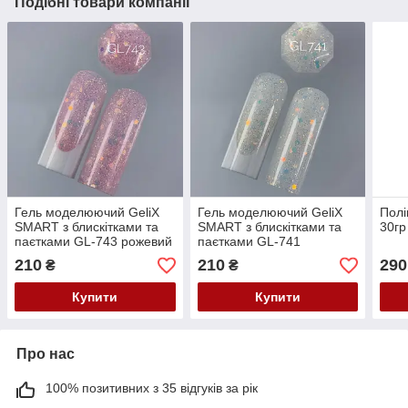
Подібні товари компанії
Гель моделюючий GeliX
Гель моделюючий GeliX
Полі
SMART з блискітками та
SMART з блискітками та
30гр
паєтками GL-743 рожевий
паєтками GL-741
молочний
210
210
290
₴
₴
Купити
Купити
Про нас
100% позитивних з 35 відгуків за рік