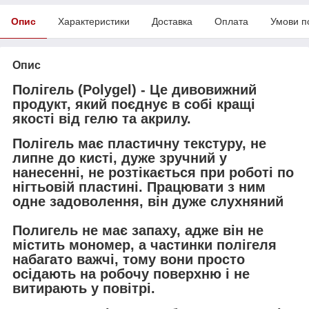
Опис
Характеристики
Доставка
Оплата
Умови п
Опис
Полігель (Polygel)
- Це дивовижний
продукт, який поєднує в собі кращі
якості від гелю та акрилу.
Полігель має пластичну текстуру, не
липне до кисті, дуже зручний у
нанесенні, не розтікається при роботі по
нігтьовій пластині. Працювати з ним
одне задоволення, він дуже слухняний
Полигель не має запаху, адже він не
містить мономер, а частинки полігеля
набагато важчі, тому вони просто
осідають на робочу поверхню і не
витирають у повітрі.