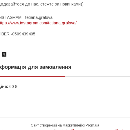
одавайтеся до нас, стежте за новинками))
NSTAGRAM - tetiana.grafova
ttps://www.instagram.com/tetiana.grafova/
IBER -0509439405
нформація для замовлення
іна:
60 ₴
Сайт створений на маркетплейсі
Prom.ua