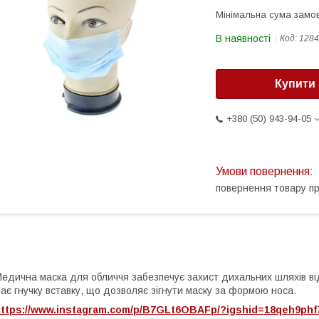
Мінімальна сума замов
В наявності
Код:
1284
Купити
+380 (50) 943-94-05
повернення товару п
едична маска для обличчя забезпечує захист дихальних шляхів ві
ає гнучку вставку, що дозволяє зігнути маску за формою носа.
https://www.instagram.com/p/B7GLt6OBAFp/?igshid=18qeh9ph