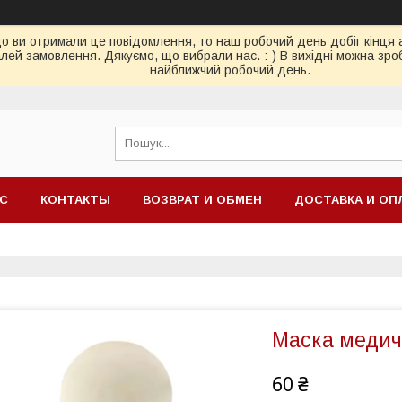
ви отримали це повідомлення, то наш робочий день добіг кінця або
ей замовлення. Дякуємо, що вибрали нас. :-) В вихідні можна зро
найближчий робочий день.
АС
КОНТАКТЫ
ВОЗВРАТ И ОБМЕН
ДОСТАВКА И ОП
Маска медичн
60 ₴