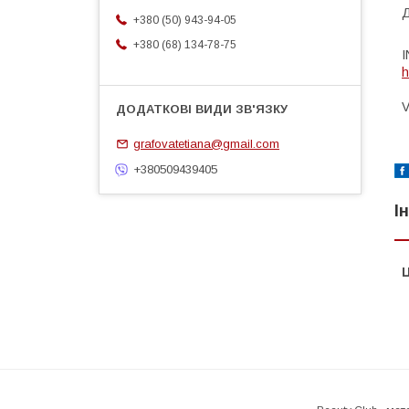
Д
+380 (50) 943-94-05
+380 (68) 134-78-75
I
h
V
grafovatetiana@gmail.com
+380509439405
І
Ц