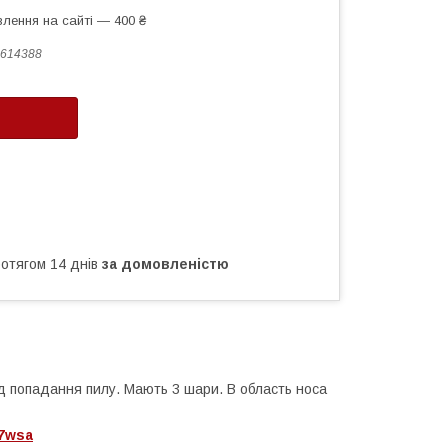
лення на сайті — 400 ₴
614388
ротягом 14 днів
за домовленістю
д попадання пилу. Мають 3 шари. В область носа
f7wsa