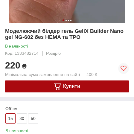
Моделюючий білдер гель GeliX Builder Nano
gel NG-602 без HEMA та TPO
В наявності
Код: 1333482714
Роздріб
220
₴
Мінімальна сума замовлення на сайті — 400 ₴
Купити
Об`єм
15
30
50
В наявності