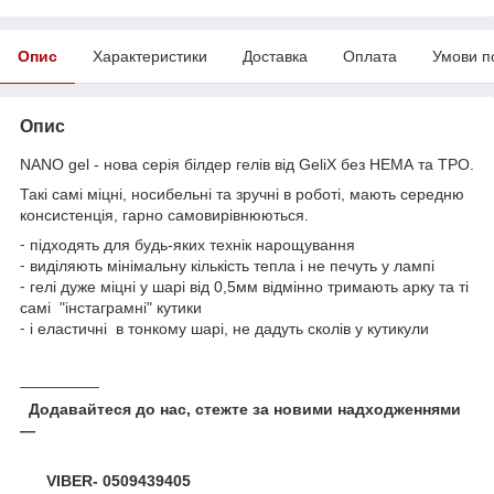
Опис
Характеристики
Доставка
Оплата
Умови п
Опис
NANO gel - нова серія білдер гелів від GeliX без НЕМА та ТРО.
Такі самі міцні, носибельні та зручні в роботі, мають середню
консистенція, гарно самовирівнюються.
⁃ підходять для будь-яких технік нарощування
⁃ виділяють мінімальну кількість тепла і не печуть у лампі
⁃ гелі дуже міцні у шарі від 0,5мм відмінно тримають арку та ті
самі "інстаграмні" кутики
⁃ і еластичні в тонкому шарі, не дадуть сколів у кутикули
_________
Додавайтеся до нас, стежте за новими надходженнями
—
VIBER- 0509439405