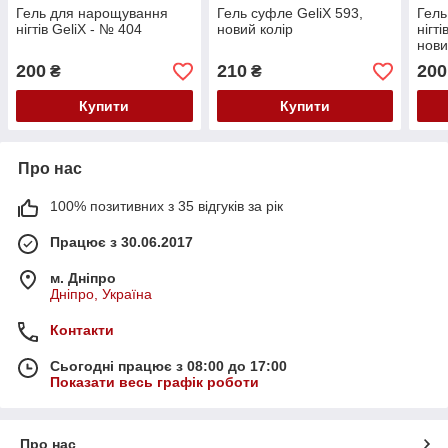
Гель для нарощування
Гель суфле GeliX 593,
Гель
нігтів GeliX - № 404
новий колір
нігт
нови
200
210
200
₴
₴
Купити
Купити
Про нас
100% позитивних з 35 відгуків за рік
Працює з 30.06.2017
м. Дніпро
Дніпро, Україна
Контакти
Сьогодні працює з 08:00 до 17:00
Показати весь графік роботи
Про нас