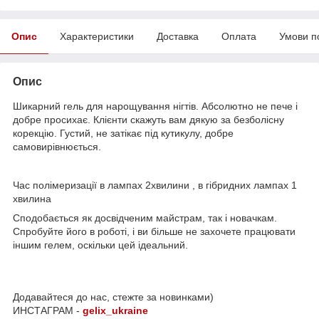
Опис
Характеристики
Доставка
Оплата
Умови п
Опис
Шикарний гель для нарощування нігтів. Абсолютно не пече і
добре просихає. Клієнти скажуть вам дякую за безболісну
корекцію. Густий, не затікає під кутикулу, добре
самовирівнюється.
Час полімеризації в лампах 2хвилини , в гібридних лампах 1
хвилина
Сподобається як досвідченим майстрам, так і новачкам.
Спробуйте його в роботі, і ви більше не захочете працювати
іншим гелем, оскільки цей ідеальний.
Додавайтеся до нас, стежте за новинками)
ИНСТАГРАМ -
gelix_ukraine