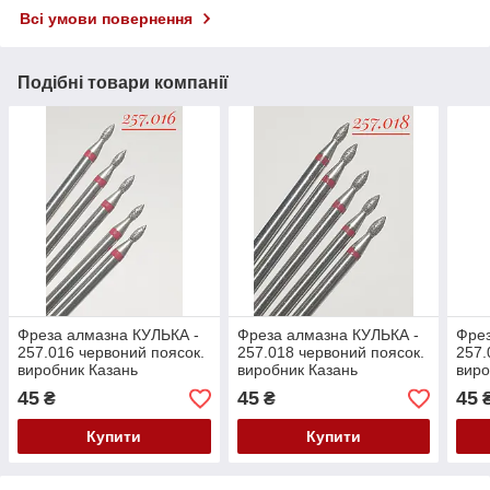
Всі умови повернення
Подібні товари компанії
Фреза алмазна КУЛЬКА -
Фреза алмазна КУЛЬКА -
Фрез
257.016 червоний поясок.
257.018 червоний поясок.
257.
виробник Казань
виробник Казань
виро
(104.257.514.016)
(104.257.514.018)
104.
45
45
45
₴
₴
Залишок
Залишок
Купити
Купити