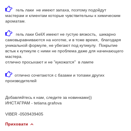
гель лаки не имеют запаха, поэтому подойдут
мастерам и клиентам которые чувствительны к химическим
ароматам.
гель лаки GeliX имеют не густую вязкость, шикарно
самовыравниваются на ноготке, и в тоже время, благодаря
уникальной формуле, не убегают под кутикулу. Покрытие
встык к кутикуле с ними не проблема даже для начинающего
мастера.
отлично просыхают и не "кукожатся" в лампе
отлично сочетаются с базами и топами других
производителей
Добавляйтесь к нам, следите за новинками))
ИНСТАГРАМ - tetiana.grafova
VIBER -0509439405
Приховати