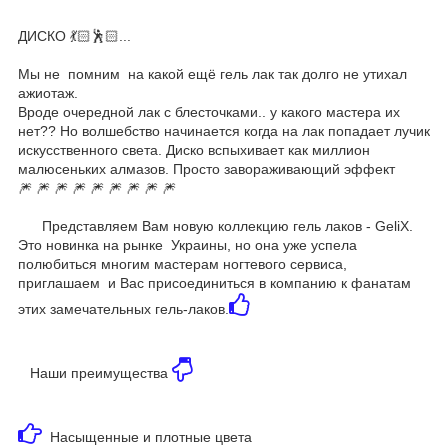
ДИСКО 💃🏻🕺🏻...
⠀
Мы не помним на какой ещё гель лак так долго не утихал
ажиотаж.
Вроде очередной лак с блесточками.. у какого мастера их
нет?? Но волшебство начинается когда на лак попадает лучик
искусственного света. Диско вспыхивает как миллион
малюсеньких алмазов. Просто завораживающий эффект
🎆 🎆 🎆 🎆 🎆 🎆 🎆 🎆 🎆
Представляем Вам новую коллекцию гель лаков - GeliX.
Это новинка на рынке Украины, но она уже успела
полюбиться многим мастерам ногтевого сервиса,
приглашаем и Вас присоединиться в компанию к фанатам
этих замечательных гель-лаков.
Наши преимущества
Насыщенные и плотные цвета