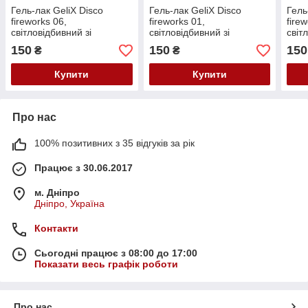
Гель-лак GeliX Disco
Гель-лак GeliX Disco
Гель
fireworks 06,
fireworks 01,
fire
світловідбивний зі
світловідбивний зі
світ
шматочками битого скла
шматочками битого скла
шмат
150
150
150
₴
₴
Купити
Купити
Про нас
100% позитивних з 35 відгуків за рік
Працює з 30.06.2017
м. Дніпро
Дніпро, Україна
Контакти
Сьогодні працює з 08:00 до 17:00
Показати весь графік роботи
Про нас