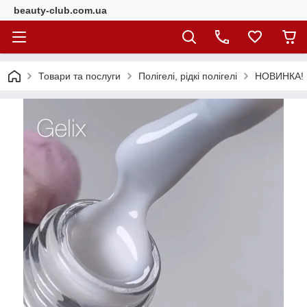
beauty-club.com.ua
Товари та послуги
Полігелі, рідкі полігелі
НОВИНКА! Р