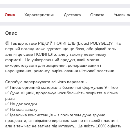
Опис
Характеристики
Доставка
Оплата
Умови п
Опис
🤔 Так що ж таке РІДКИЙ ПОЛИГЕЛЬ (Liquid POLYGEL)?⠀На
перший погляд може здатися що це база, або рідкий гель...
але ні це саме ПОЛИГЕЛЬ, але у такому незвичному
форматі.⠀Це універсальний продукт, який можна
використовувати для зміцнення, донаращивания і
нарощування, ремонту, вирівнювання нігтьової пластини.⠀
Спробую перерахувати всі його переваги -⠀
✅ Гіпоалергенний матеріал з безпечної формулою 9 - free
✅ Дуже міцний, продовжує носибельність покриття в кілька
разів⠀
✅ Не дає усадки⠀
✅ Не має запаху⠀
✅ Ідеальна консистенція – з полигелем дуже зручно
працювати, він відмінно вирівнюється по нігтьовій пластині,
але в теж час не затікає під кутикулу.. Це якість 100% оцінять