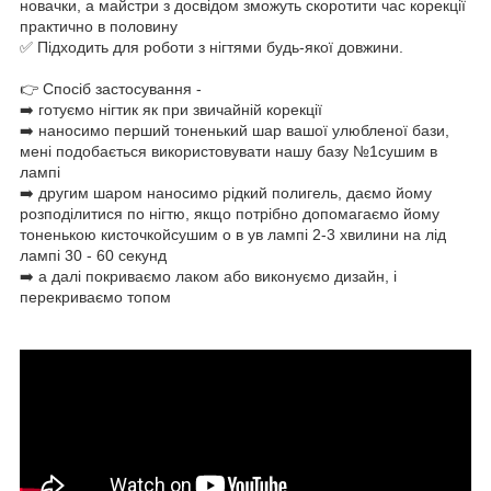
новачки, а майстри з досвідом зможуть скоротити час корекції
практично в половину
✅ Підходить для роботи з нігтями будь-якої довжини.⠀
👉 Спосіб застосування -⠀
➡️ готуємо нігтик як при звичайній корекції⠀
➡️ наносимо перший тоненький шар вашої улюбленої бази,
мені подобається використовувати нашу базу №1сушим в
лампі⠀
➡️ другим шаром наносимо рідкий полигель, даємо йому
розподілитися по нігтю, якщо потрібно допомагаємо йому
тоненькою кисточкойсушим о в ув лампі 2-3 хвилини на лід
лампі 30 - 60 секунд
➡️ а далі покриваємо лаком або виконуємо дизайн, і
перекриваємо топом