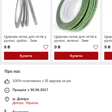
Цукрова нитка для нігтів у
Цукрова нитка для нігтів в
Цукр
рулоні, срібло - 3мм
рулоні, зелена - 3мм
руло
9
9
9
₴
₴
₴
Купити
Купити
Про нас
100% позитивних з 35 відгуків за рік
Працює з 30.06.2017
м. Дніпро
Дніпро, Україна
Контакти