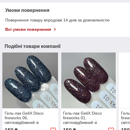
Умови повернення
Повернення товару впродовж 14 днів за домовленістю
Всі умови повернення
Подібні товари компанії
Гель-лак GeliX Disco
Гель-лак GeliX Disco
Гель
fireworks 06,
fireworks 01,
fire
світловідбивний зі
світловідбивний зі
світ
шматочками битого скла
шматочками битого скла
шмат