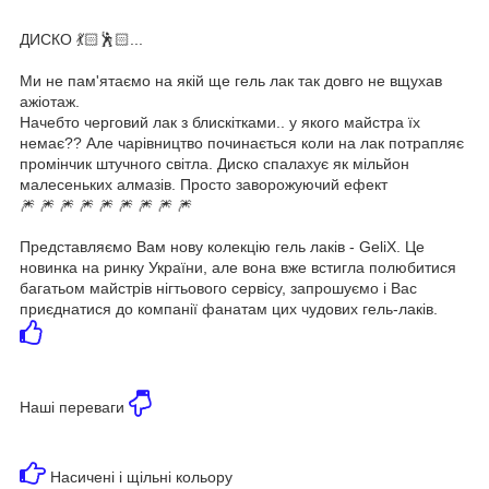
ДИСКО 💃🏻🕺🏻...
⠀
Ми не пам'ятаємо на якій ще гель лак так довго не вщухав
ажіотаж.
Начебто черговий лак з блискітками.. у якого майстра їх
немає?? Але чарівництво починається коли на лак потрапляє
промінчик штучного світла. Диско спалахує як мільйон
малесеньких алмазів. Просто заворожуючий ефект
🎆 🎆 🎆 🎆 🎆 🎆 🎆 🎆 🎆
Представляємо Вам нову колекцію гель лаків - GeliX. Це
новинка на ринку України, але вона вже встигла полюбитися
багатьом майстрів нігтьового сервісу, запрошуємо і Вас
приєднатися до компанії фанатам цих чудових гель-лаків.
Наші переваги
Насичені і щільні кольору