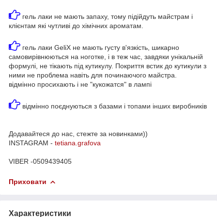
гель лаки не мають запаху, тому підійдуть майстрам і
клієнтам які чутливі до хімічних ароматам.
гель лаки GeliX не мають густу в'язкість, шикарно
самовирівнюються на ноготке, і в теж час, завдяки унікальній
формулі, не тікають під кутикулу. Покриття встик до кутикули з
ними не проблема навіть для починаючого майстра.
відмінно просихають і не "кукожатся" в лампі
відмінно поєднуються з базами і топами інших виробників
Додавайтеся до нас, стежте за новинками))
INSTAGRAM -
tetiana.grafova
VIBER -0509439405
Приховати
Характеристики