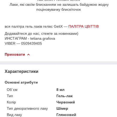
Лаки, які своїм блисканням не залишать байдужою жодну
поціновувачку блискіточок
вся палітра гель лаків гелікс GeliX —
ПАЛІТРА ЦВІТТІВ
Додавайтеся до нас, стежте за новинками)
ИНСТАГРАМ - tetiana.grafova
VIBER — 0509439405
Приховати
Характеристики
Основні атрибути
Об`єм
8 мл
Тип
Гель-лак
Колір
Червоний
Тип декоративного лаку
Шімер
Вид лаку
Глянсовий