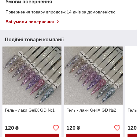
Умови повернення
Повернення товару впродовж 14 днів за домовленістю
Всі умови повернення
Подібні товари компанії
Гель - лаки GeliX GD №1
Гель - лаки GeliX GD №2
Гель
120
120
120
₴
₴