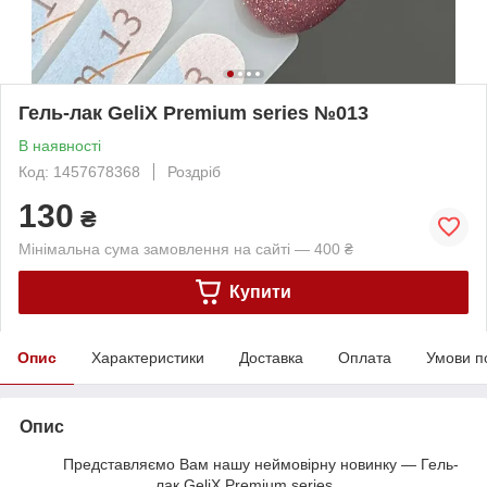
Гель-лак GeliX Premium series №013
В наявності
Код: 1457678368
Роздріб
130
₴
Мінімальна сума замовлення на сайті — 400 ₴
Купити
Опис
Характеристики
Доставка
Оплата
Умови п
Опис
Представляємо Вам нашу неймовірну новинку — Гель-
лак GeliX Premium series