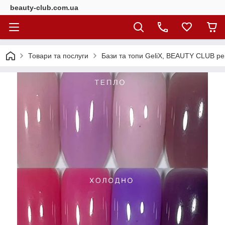
beauty-club.com.ua
Товари та послуги
Бази та топи GeliX, BEAUTY CLUB ре