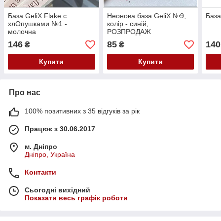
База GeliX Flake с
Неонова база GeliX №9,
База
хлОпушками №1 -
колір - синій,
молочна
РОЗПРОДАЖ
146
85
140
₴
₴
Купити
Купити
Про нас
100% позитивних з 35 відгуків за рік
Працює з 30.06.2017
м. Дніпро
Дніпро, Україна
Контакти
Сьогодні вихідний
Показати весь графік роботи