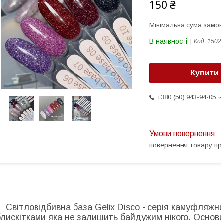
150 ₴
Мінімальна сума замов
В наявності
Код:
1502
Купити
+380 (50) 943-94-05
повернення товару п
Світловідбивна база Gelix Disco - серія камуфляжни
блискітками яка не залишить байдужим нікого. Основи