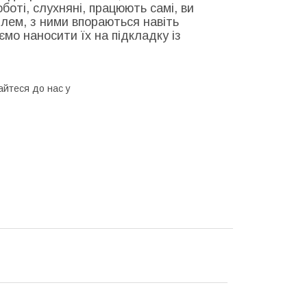
боті, слухняні, працюють самі, ви
лем, з ними впораються навіть
мо наносити їх на підкладку із
айтеся до нас у