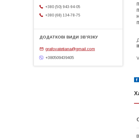
+380 (50) 943-94-05
+380 (68) 134-78-75
Д
grafovatetiana@gmail.com
+380509439405
V
Х
В