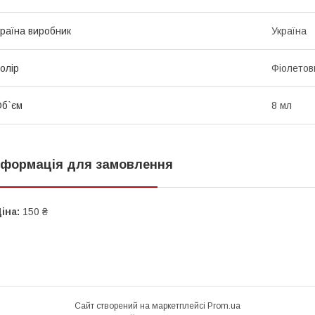
раїна виробник
Україна
олір
Фіолетов
б`єм
8 мл
нформація для замовлення
іна:
150 ₴
Сайт створений на маркетплейсі
Prom.ua