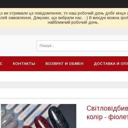
ви отримали це повідомлення, то наш робочий день добіг кінця або
ей замовлення. Дякуємо, що вибрали нас. :-) В вихідні можна зро
найближчий робочий день.
АС
КОНТАКТЫ
ВОЗВРАТ И ОБМЕН
ДОСТАВКА И ОП
Світловідбив
колір - фіол