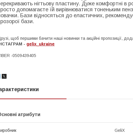
перекривають нігтьову пластину. Дуже комфортні в ро
просто допомагаєте їй вирівнюватися тоненьким пенз
новачки. Бази відносяться до еластичних, рекомендує
прозорої бази.
рузі, щоб першими бачити наші новинки та акційні пропозиції, дод
ІНСТАГРАМ -
gelix_ukraine
IBER -0509439405
арактеристики
Основні атрибути
иробник
GeliX