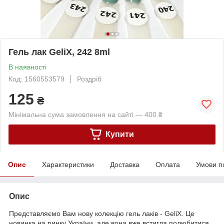
Гель лак GeliX, 242 8ml
В наявності
Код: 1560553579
Роздріб
125
₴
Мінімальна сума замовлення на сайті — 400 ₴
Купити
Опис
Характеристики
Доставка
Оплата
Умови п
Опис
Представляємо Вам нову колекцію гель лаків - GeliX. Це
новинка на ринку України, але вона вже встигла полюбитися