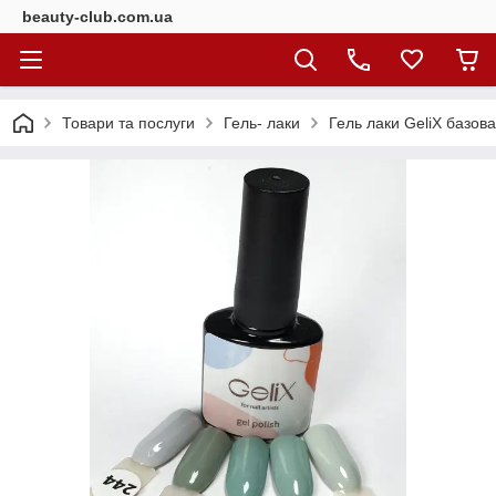
beauty-club.com.ua
Товари та послуги
Гель- лаки
Гель лаки GeliX базова