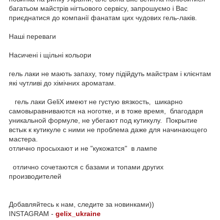
багатьом майстрів нігтьового сервісу, запрошуємо і Вас
приєднатися до компанії фанатам цих чудових гель-лаків.
Наші переваги
Насичені і щільні кольори
гель лаки не мають запаху, тому підійдуть майстрам і клієнтам
які чутливі до хімічних ароматам.
гель лаки GeliX имеют не густую вязкость, шикарно
самовыравниваются на ноготке, и в тоже время, благодаря
уникальной формуле, не убегают под кутикулу. Покрытие
встык к кутикуле с ними не проблема даже для начинающего
мастера.
отлично просыхают и не "кукожатся" в лампе
отлично сочетаются с базами и топами других
производителей
Добавляйтесь к нам, следите за новинками))
INSTAGRAM -
gelix_ukraine