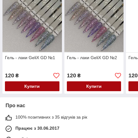
Гель - лаки GeliX GD №1
Гель - лаки GeliX GD №2
Гель
120
120
120
₴
₴
Купити
Купити
Про нас
100% позитивних з 35 відгуків за рік
Працює з 30.06.2017