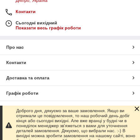
Дніпро, Україна
Контакти
Сьогодні вихідний
Показати весь графік роботи
Про нас
Контакти
Доставка та оплата
Графік роботи
Повна версія сайту
Доброго дня, дякуємо за ваше замовлення. Якщо ви
отримали це повідомлення, то наш робочий день добіг
кінця або сьогодні вихідні. Але вже вранці у будні чи в
Сайт створено на маркетплейсі
Prom.ua
понеділок менеджер зв'яжеться з вами для уточнення
деталей замовлення. Дякуємо, що вибрали нас. :-) В
вихідні можна зробити замовлення на нашому сайті, воно
Політика конфіденційності