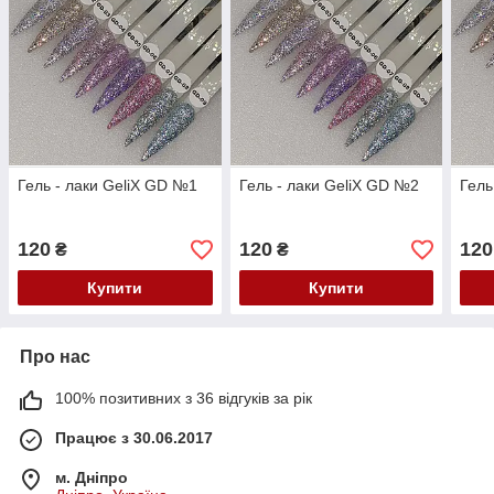
Гель - лаки GeliX GD №1
Гель - лаки GeliX GD №2
Гель
120
120
120
₴
₴
Купити
Купити
Про нас
100% позитивних з 36 відгуків за рік
Працює з 30.06.2017
м. Дніпро