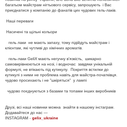
багатьом майстрам нігтьового сервісу, запрошують і Вас
приєднатися у компанію до фанатів цих чудових гель-лаків.
Наші переваги
Насичені та щільні кольори
гель лаки не мають запаху, тому підійдуть майстрам і
клієнтам, які чутливі до хімічних ароматів.
гель-лаки GeliX мають негучну в'язкість, шикарно
самовирівнюються на нозі, і водночас завдяки унікальній
формулі, не втікають під кутикулу. Покриття встилки до
кутикулі з ними не проблема навіть для майстра-початківця.
чудово просихають і не "шкіряться" у лампі
чудово поєднуються з базами та топами інших виробників
Друзі, всі наші новинки можна знайти в нашому інстаграм.
Додавайтеся до нас —
INSTAGRAM -
gelix_ukraine