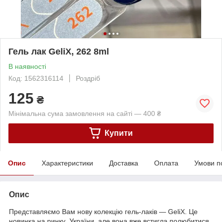
Гель лак GeliX, 262 8ml
В наявності
Код: 1562316114
Роздріб
125
₴
Мінімальна сума замовлення на сайті — 400 ₴
Купити
Опис
Характеристики
Доставка
Оплата
Умови п
Опис
Представляємо Вам нову колекцію гель-лаків — GeliX. Це
новинка на ринку України, але вона вже встигла полюбитися