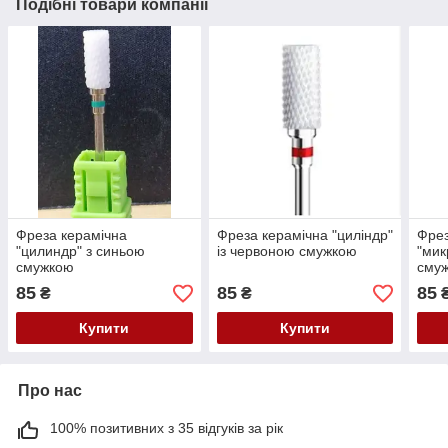
Подібні товари компанії
Фреза керамічна
Фреза керамічна "циліндр"
Фрез
"цилиндр" з синьою
із червоною смужкою
"мик
смужкою
сму
85
85
85
₴
₴
Купити
Купити
Про нас
100% позитивних з 35 відгуків за рік