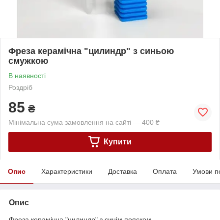
Фреза керамічна "цилиндр" з синьою
смужкою
В наявності
Роздріб
85
₴
Мінімальна сума замовлення на сайті — 400 ₴
Купити
Опис
Характеристики
Доставка
Оплата
Умови п
Опис
Фреза керамічна "цилиндр" з синім пояском