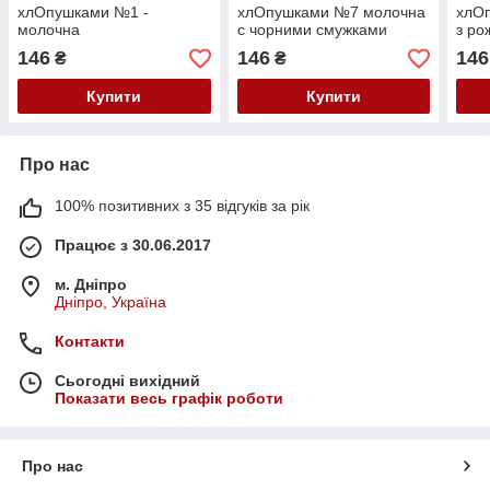
хлОпушками №1 -
хлОпушками №7 молочна
хлО
молочна
с чорними смужками
з ро
паєт
146
146
146
₴
₴
Купити
Купити
Про нас
100% позитивних з 35 відгуків за рік
Працює з 30.06.2017
м. Дніпро
Дніпро, Україна
Контакти
Сьогодні вихідний
Показати весь графік роботи
Про нас