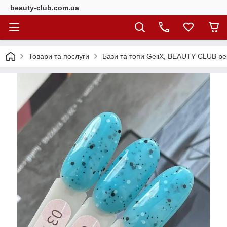
beauty-club.com.ua
Товари та послуги
Бази та топи GeliX, BEAUTY CLUB ре