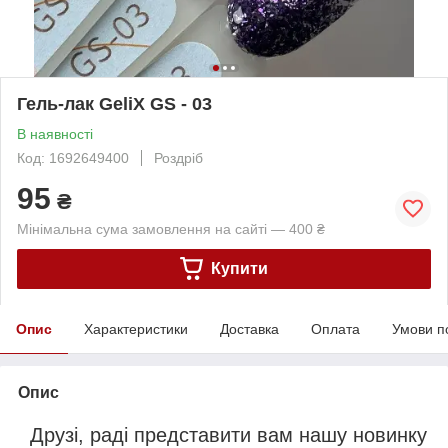
Гель-лак GeliX GS - 03
В наявності
Код: 1692649400
Роздріб
95
₴
Мінімальна сума замовлення на сайті — 400 ₴
Купити
Опис
Характеристики
Доставка
Оплата
Умови п
Опис
Друзі, раді представити вам нашу новинку