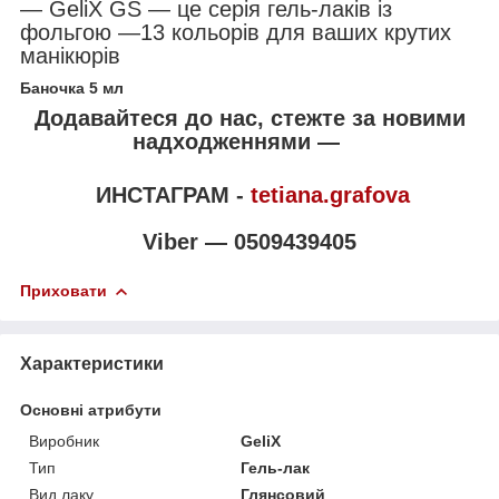
— GeliX GS — це серія гель-лаків із
фольгою —13 кольорів для ваших крутих
манікюрів
Баночка 5 мл
Додавайтеся до нас, стежте за новими
надходженнями —
ИНСТАГРАМ -
tetiana.grafova
Viber — 0509439405
Приховати
Характеристики
Основні атрибути
Виробник
GeliX
Тип
Гель-лак
Вид лаку
Глянсовий