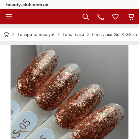
beauty-club.com.ua
Товари та послуги
Гель- лаки
Гель-лаки GeliX GS та г