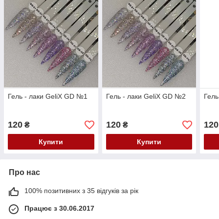
Гель - лаки GeliX GD №1
Гель - лаки GeliX GD №2
Гель
120
120
120
₴
₴
Купити
Купити
Про нас
100% позитивних з 35 відгуків за рік
Працює з 30.06.2017