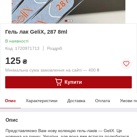
Гель лак GeliX, 287 8ml
В наявності
Код: 1720971713
Роздріб
125
₴
Мінімальна сума замовлення на сайті — 400 ₴
Купити
Опис
Характеристики
Доставка
Оплата
Умови п
Опис
Представляємо Вам нову колекцію гель-лаків — GeliX. Це
новинка на ринку України, але вона вже встигла полюбитися