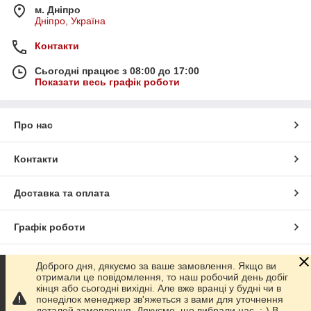
м. Дніпро
Дніпро, Україна
Контакти
Сьогодні працює з 08:00 до 17:00
Показати весь графік роботи
Про нас
Контакти
Доставка та оплата
Графік роботи
Повна версія сайту
Доброго дня, дякуємо за ваше замовлення. Якщо ви
отримали це повідомлення, то наш робочий день добіг
кінця або сьогодні вихідні. Але вже вранці у будні чи в
Сайт створено на маркетплейсі
Prom.ua
понеділок менеджер зв'яжеться з вами для уточнення
деталей замовлення. Дякуємо, що вибрали нас. :-) В