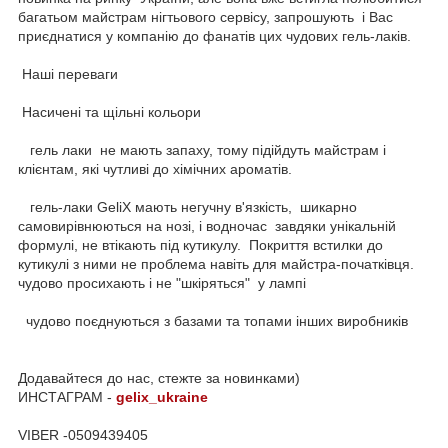
багатьом майстрам нігтьового сервісу, запрошують і Вас
приєднатися у компанію до фанатів цих чудових гель-лаків.
Наші переваги
Насичені та щільні кольори
гель лаки не мають запаху, тому підійдуть майстрам і
клієнтам, які чутливі до хімічних ароматів.
гель-лаки GeliX мають негучну в'язкість, шикарно
самовирівнюються на нозі, і водночас завдяки унікальній
формулі, не втікають під кутикулу. Покриття встилки до
кутикулі з ними не проблема навіть для майстра-початківця.
чудово просихають і не "шкіряться" у лампі
чудово поєднуються з базами та топами інших виробників
Додавайтеся до нас, стежте за новинками)
ИНСТАГРАМ -
gelix_ukraine
VIBER -0509439405