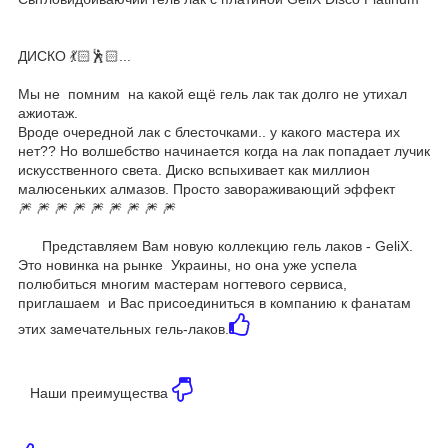
ДИСКО 💃🏻🕺🏻...
⠀
Мы не помним на какой ещё гель лак так долго не утихал
ажиотаж.
Вроде очередной лак с блесточками.. у какого мастера их
нет?? Но волшебство начинается когда на лак попадает лучик
искусственного света. Диско вспыхивает как миллион
малюсеньких алмазов. Просто завораживающий эффект
🎆 🎆 🎆 🎆 🎆 🎆 🎆 🎆 🎆
Представляем Вам новую коллекцию гель лаков - GeliX.
Это новинка на рынке Украины, но она уже успела
полюбиться многим мастерам ногтевого сервиса,
приглашаем и Вас присоединиться в компанию к фанатам
этих замечательных гель-лаков.
Наши преимущества