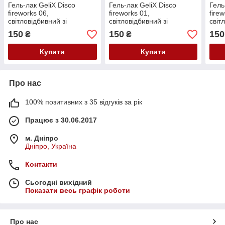
Гель-лак GeliX Disco
Гель-лак GeliX Disco
Гель
fireworks 06,
fireworks 01,
fire
світловідбивний зі
світловідбивний зі
світ
шматочками битого скла
шматочками битого скла
шмат
150
150
150
₴
₴
Купити
Купити
Про нас
100% позитивних з 35 відгуків за рік
Працює з 30.06.2017
м. Дніпро
Дніпро, Україна
Контакти
Сьогодні вихідний
Показати весь графік роботи
Про нас