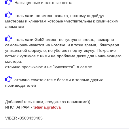
Насыщенные и плотные цвета
гель лаки не имеют запаха, поэтому подойдут
мастерам и клиентам которые чувствительны к химическим
ароматам.
гель лаки GeliX имеют не густую вязкость, шикарно
самовыравниваются на ноготке, и в тоже время, благодаря
уникальной формуле, не убегают под кутикулу. Покрытие
встык к кутикуле с ними не проблема даже для начинающего
мастера.
отлично просыхают и не "кукожатся" в лампе
отлично сочетаются с базами и топами других
производителей
Добавляйтесь к нам, следите за новинками))
ИНСТАГРАМ -
tetiana.grafova
VIBER -0509439405
Приховати