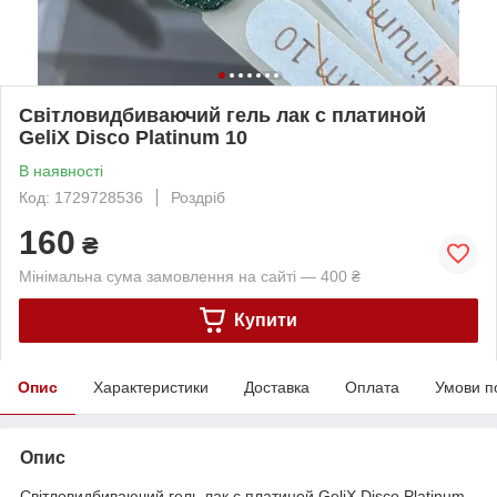
Світловидбиваючий гель лак с платиной
GeliX Disco Platinum 10
В наявності
Код: 1729728536
Роздріб
160
₴
Мінімальна сума замовлення на сайті — 400 ₴
Купити
Опис
Характеристики
Доставка
Оплата
Умови п
Опис
Світловидбиваючий гель лак с платиной GeliX Disco Platinum