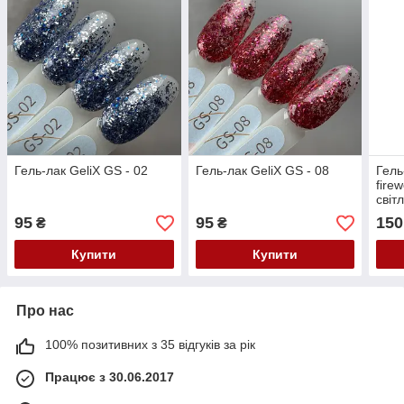
Гель-лак GeliX GS - 02
Гель-лак GeliX GS - 08
Гель
fire
світ
шмат
95
95
150
₴
₴
Купити
Купити
Про нас
100% позитивних з 35 відгуків за рік
Працює з 30.06.2017