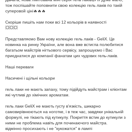
тож поспішайте поповнити свою колекцію гель лаків по такій
суперовой ціні🔥🔥🔥
Скоріше пишіть нам поки всі 12 кольорів в наявності
💥💥💥
Представляємо Вам нову колекцію гель лаків - GeliX. Це
новинка на ринку України, але вона вже встигла полюбитися
багатьом майстрів нігтьового сервісу, запрошуємо і Вас
приєднатися до компанії фанатам цих чудових гель-лаків.
Наші переваги
Насичені і щільні кольори
гель лаки не мають запаху, тому підійдуть майстрам і клієнтам
які чутливі до хімічних ароматам.
гель лаки GeliX не мають густу в'язкість, шикарно
самовирівнюються на ноготке, і в теж час, завдяки унікальній
формулі, не тікають під кутикулу. Покриття встик до кутикули з
ними не проблема навіть для починаючого майстра.
відмінно просихають і не "кукожатся" в лампі