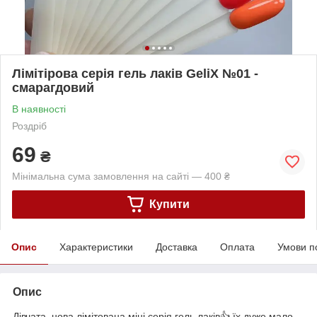
Лімітірова серія гель лаків GeliX №01 -
смарагдовий
В наявності
Роздріб
69
₴
Мінімальна сума замовлення на сайті — 400 ₴
Купити
Опис
Характеристики
Доставка
Оплата
Умови п
Опис
Дівчата, нова лімітована міні серія гель лаків👍 їх дуже мало,