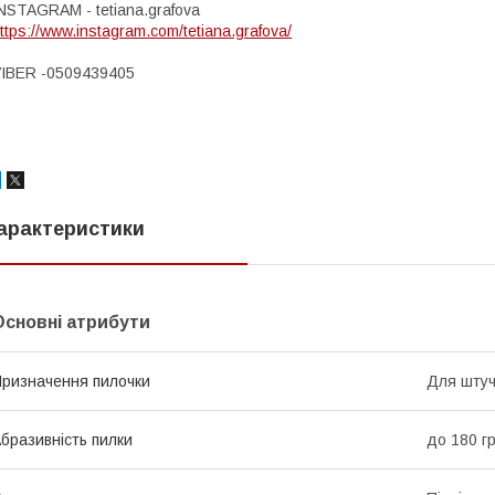
NSTAGRAM - tetiana.grafova
ttps://www.instagram.com/tetiana.grafova/
IBER -0509439405
арактеристики
Основні атрибути
ризначення пилочки
Для штучн
бразивність пилки
до 180 г