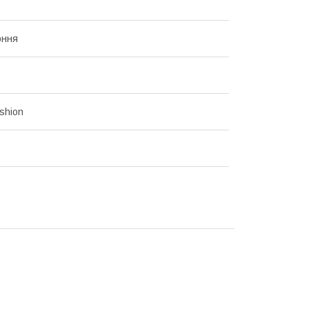
ь
оння
shion