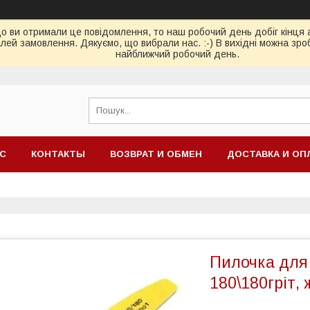
ви отримали це повідомлення, то наш робочий день добіг кінця або
ей замовлення. Дякуємо, що вибрали нас. :-) В вихідні можна зро
найближчий робочий день.
АС
КОНТАКТЫ
ВОЗВРАТ И ОБМЕН
ДОСТАВКА И ОП
Пилочка для 
180\180гріт,