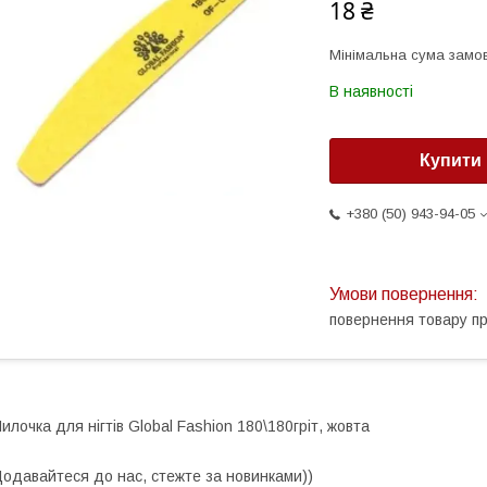
18 ₴
Мінімальна сума замов
В наявності
Купити
+380 (50) 943-94-05
повернення товару п
илочка для нігтів Global Fashion 180\180гріт, жовта
одавайтеся до нас, стежте за новинками))