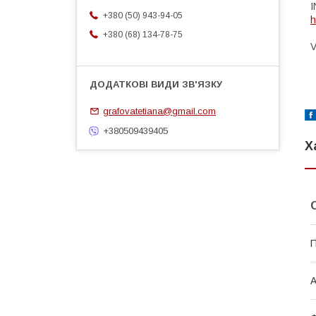
I
+380 (50) 943-94-05
h
+380 (68) 134-78-75
V
grafovatetiana@gmail.com
+380509439405
Х
П
А