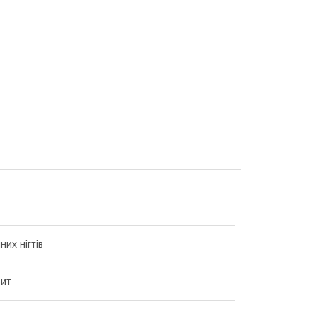
их нігтів
рит