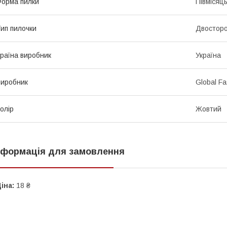
орма пилки
Півмісяц
ип пилочки
Двостор
раїна виробник
Україна
иробник
Global Fa
олір
Жовтий
нформація для замовлення
іна:
18 ₴