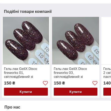
Подібні товари компанії
Гель-лак GeliX Disco
Гель-лак GeliX Disco
Гель
fireworks 01,
fireworks 03,
2 св
світловідбивний зі
світловідбивний зі
паєт
шматочками битого скла
шматочками битого скла
150
150
140
₴
₴
Купити
Купити
Про нас