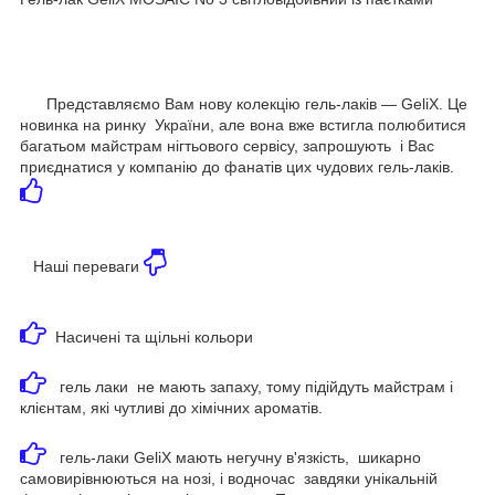
Представляємо Вам нову колекцію гель-лаків — GeliX. Це
новинка на ринку України, але вона вже встигла полюбитися
багатьом майстрам нігтьового сервісу, запрошують і Вас
приєднатися у компанію до фанатів цих чудових гель-лаків.
Наші переваги
Насичені та щільні кольори
гель лаки не мають запаху, тому підійдуть майстрам і
клієнтам, які чутливі до хімічних ароматів.
гель-лаки GeliX мають негучну в'язкість, шикарно
самовирівнюються на нозі, і водночас завдяки унікальній