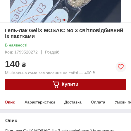
Гель-лак GeliX MOSAIC No 3 світловідбивний
із паєтками
В наявності
Код: 1799520272
Роздріб
140
₴
Мінімальна сума замовлення на сайті — 400 ₴
Купити
Опис
Характеристики
Доставка
Оплата
Умови п
Опис
Гель-лак GeliX MOSAIC No 3 світловідбивний із паєтками