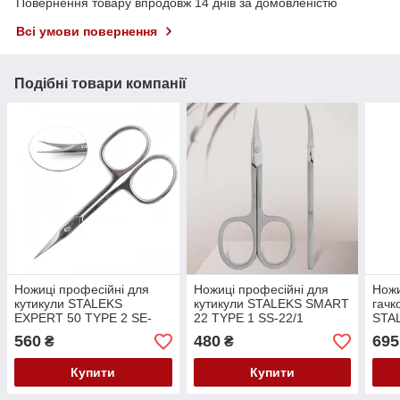
Повернення товару впродовж 14 днів за домовленістю
Всі умови повернення
Подібні товари компанії
Ножиці професійні для
Ножиці професійні для
Ножи
кутикули STALEKS
кутикули STALEKS SMART
гачк
EXPERT 50 TYPE 2 SE-
22 TYPE 1 SS-22/1
STA
50/2
TYPE
560
480
695
₴
₴
23/
Купити
Купити