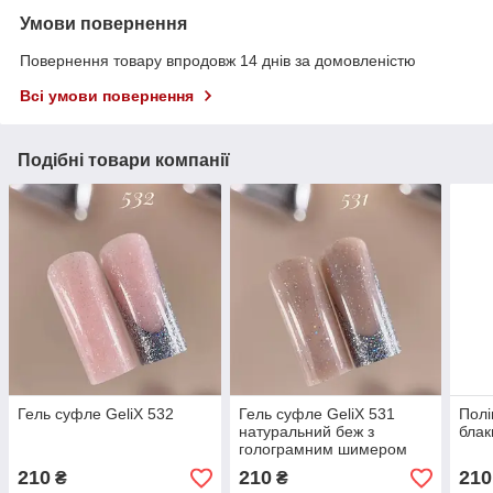
Умови повернення
Повернення товару впродовж 14 днів за домовленістю
Всі умови повернення
Подібні товари компанії
Гель суфле GeliX 532
Гель суфле GeliX 531
Полі
натуральний беж з
блак
голограмним шимером
210
210
210
₴
₴