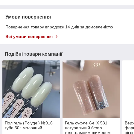
Умови повернення
Повернення товару впродовж 14 днів за домовленістю
Всі умови повернення
Подібні товари компанії
Полігель (Polygel) №916
Гель суфле GeliX 531
Верх
туба 30г, молочний
натуральний беж з
фор
голограмним шимером
нігті