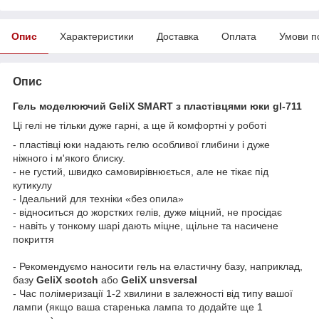
Опис
Характеристики
Доставка
Оплата
Умови п
Опис
Гель моделюючий GeliX SMART з пластівцями юки gl-711
Ці гелі не тільки дуже гарні, а ще й комфортні у роботі
- пластівці юки надають гелю особливої глибини і дуже
ніжного і м'якого блиску.
- не густий, швидко самовирівнюється, але не тікає під
кутикулу
- Ідеальний для техніки «без опила»
- відноситься до жорстких гелів, дуже міцний, не просідає
- навіть у тонкому шарі дають міцне, щільне та насичене
покриття
- Рекомендуємо наносити гель на еластичну базу, наприклад,
базу
GeliX
scotch
або
GeliX unsversal
- Час полімеризації 1-2 хвилини в залежності від типу вашої
лампи (якщо ваша старенька лампа то додайте ще 1