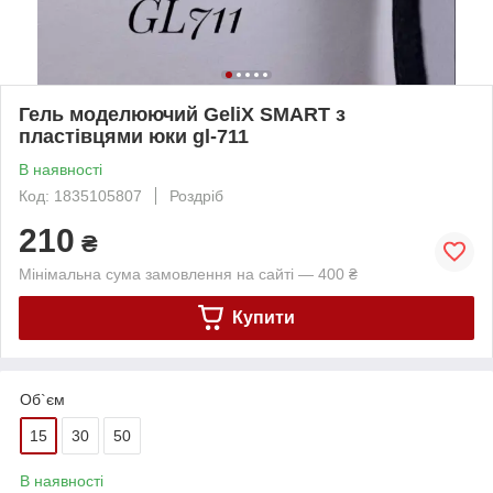
Гель моделюючий GeliX SMART з
пластівцями юки gl-711
В наявності
Код: 1835105807
Роздріб
210
₴
Мінімальна сума замовлення на сайті — 400 ₴
Купити
Об`єм
15
30
50
В наявності