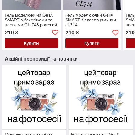
Гель моделюючий GeliX
Гель моделюючий GeliX
Гель
SMART з блискітками та
SMART з пластівцями юки
SMAR
паєтками GL-743 рожевий
gl-714
паєт
мол
210
210
210
₴
₴
Купити
Купити
Акційні пропозиції та новинки
Моделюючий гель GeliX
Моделюючий гель GeliX