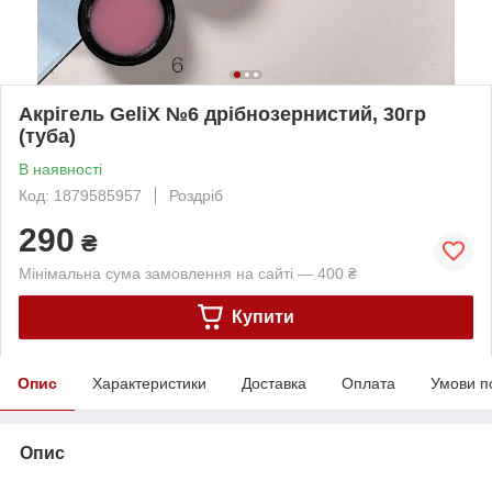
Акрігель GeliX №6 дрібнозернистий, 30гр
(туба)
В наявності
Код: 1879585957
Роздріб
290
₴
Мінімальна сума замовлення на сайті — 400 ₴
Купити
Опис
Характеристики
Доставка
Оплата
Умови п
Опис