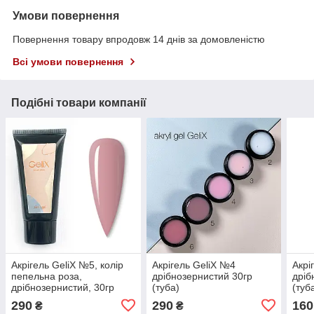
Умови повернення
Повернення товару впродовж 14 днів за домовленістю
Всі умови повернення
Подібні товари компанії
Акрігель GeliX №5, колір
Акрігель GeliX №4
Акрі
пепельна роза,
дрібнозернистий 30гр
дріб
дрібнозернистий, 30гр
(туба)
(туб
(туба)
290
290
160
₴
₴