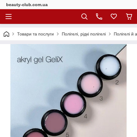
beauty-club.com.ua
Товари та послуги
Полігелі, рідкі полігелі
Полігелі й 