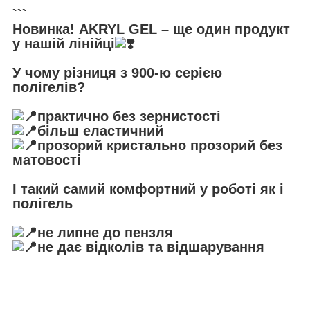
```
Новинка! AKRYL GEL – ще один продукт
у нашій лінійці
⠀
У чому різниця з 900-ю серією
полігелів?
⠀
практично без зернистості
більш еластичний
прозорий кристально прозорий без
матовості
⠀
І такий самий комфортний у роботі як і
полігель
⠀
не липне до пензля
не дає відколів та відшарування
⠀