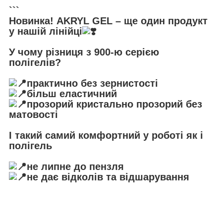
```
Новинка! AKRYL GEL – ще один продукт
у нашій лінійці
⠀
У чому різниця з 900-ю серією
полігелів?
⠀
практично без зернистості
більш еластичний
прозорий кристально прозорий без
матовості
⠀
І такий самий комфортний у роботі як і
полігель
⠀
не липне до пензля
не дає відколів та відшарування
⠀