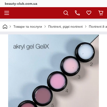
beauty-club.com.ua
Товари та послуги
Полігелі, рідкі полігелі
Полігелі й 