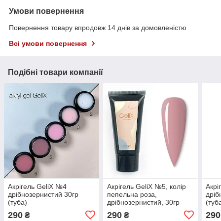
Умови повернення
Повернення товару впродовж 14 днів за домовленістю
Всі умови повернення
Подібні товари компанії
Акрігель GeliX №4
Акрігель GeliX №5, колір
Акрі
дрібнозернистий 30гр
пепельна роза,
дріб
(туба)
дрібнозернистий, 30гр
(туб
(туба)
290
290
290
₴
₴