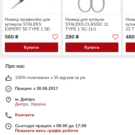
Ножиці професійні для
Ножиці для кутікули
Ножи
кутикули STALEKS
STALEKS CLASSIC 11
кут
EXPERT 50 TYPE 2 SE-
TYPE 1 SC-11/1
22 T
50/2
560
280
480
₴
₴
Купити
Купити
Про нас
100% позитивних з 35 відгуків за рік
Працює з 30.06.2017
м. Дніпро
Дніпро, Україна
Контакти
Сьогодні працює з 08:00 до 17:00
Показати весь графік роботи